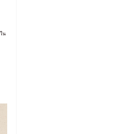
ีใน
ร