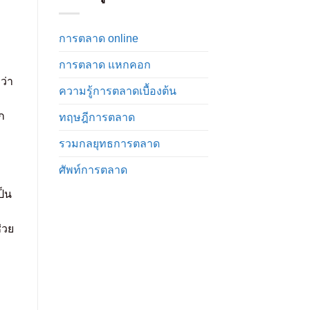
เซียน!
นำ
วิธี
หน้า
พัฒนา
คู่
การตลาด online
Market
แข่ง
Development
การตลาด แหกคอก
ให้
เวิร์ก
ว่า
ความรู้การตลาดเบื้องต้น
บ
ก
ทฤษฎีการตลาด
รวมกลยุทธการตลาด
ศัพท์การตลาด
ป็น
่วย