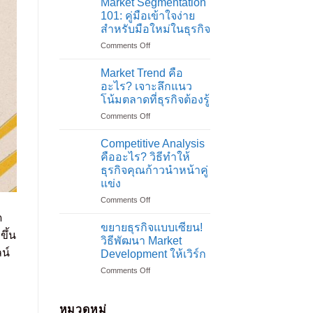
Market Segmentation
ที่
101: คู่มือเข้าใจง่าย
คุณ
สำหรับมือใหม่ในธุรกิจ
อยาก
on
Comments Off
รู้
Market
เกี่ยว
Segmentation
กับ
Market Trend คือ
101:
Market
อะไร? เจาะลึกแนว
คู่มือ
Research
โน้มตลาดที่ธุรกิจต้องรู้
เข้าใจ
on
Comments Off
ง่าย
Market
สำหรับ
Trend
มือ
Competitive Analysis
คือ
ใหม่
คืออะไร? วิธีทำให้
อะไร?
ใน
ธุรกิจคุณก้าวนำหน้าคู่
เจาะ
ธุรกิจ
แข่ง
ลึก
แนว
on
Comments Off
โน้ม
Competitive
ด
ตลาด
Analysis
ขยายธุรกิจแบบเซียน!
ขึ้น
ที่
คือ
วิธีพัฒนา Market
ธุรกิจ
อะไร?
น์
Development ให้เวิร์ก
ต้อง
วิธี
รู้
on
Comments Off
ทำให้
ขยาย
ธุรกิจ
ธุรกิจ
คุณ
แบบ
ก้าว
หมวดหมู่